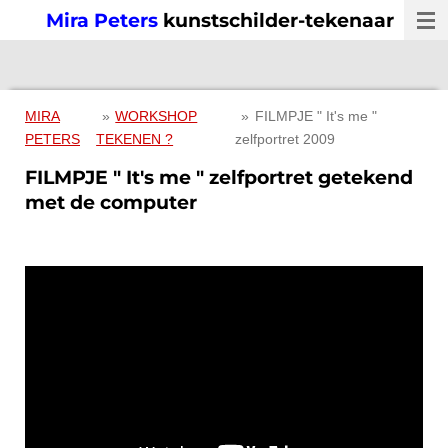
Mira Peters
kunstschilder-tekenaar
Ga
direct
naar
de
hoofdinhoud
MIRA
»
WORKSHOP
»
FILMPJE " It's me "
PETERS
TEKENEN ?
zelfportret 2009
FILMPJE " It's me " zelfportret getekend
met de computer