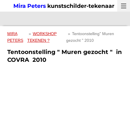
Mira Peters
kunstschilder-tekenaar
Ga
direct
naar
de
hoofdinhoud
MIRA
»
WORKSHOP
»
Tentoonstelling" Muren
PETERS
TEKENEN ?
gezocht " 2010
Tentoonstelling " Muren gezocht " in
COVRA 2010