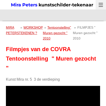
Mira Peters
kunstschilder-tekenaar
Ga
direct
naar
de
hoofdinhoud
MIRA
»
WORKSHOP
»
Tentoonstelling"
»
FILMPJES "
PETERS
TEKENEN ?
Muren gezocht "
Muren gezocht "
2010
2010
Filmpjes van de COVRA
Tentoonstelling " Muren gezocht
"
Kunst Mira nr. 5 3 de verdieping