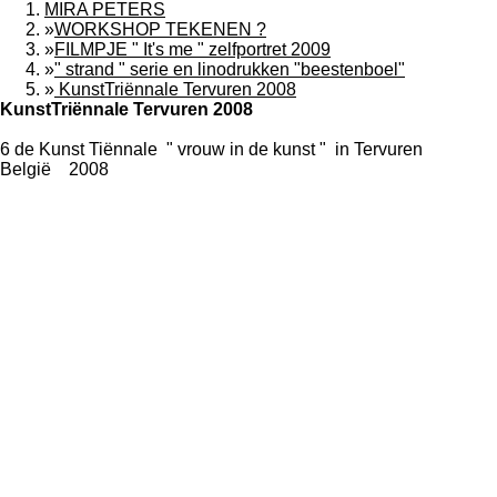
MIRA PETERS
»
WORKSHOP TEKENEN ?
»
FILMPJE " It's me " zelfportret 2009
»
" strand " serie en linodrukken "beestenboel"
»
KunstTriënnale Tervuren 2008
KunstTriënnale Tervuren 2008
6 de Kunst Tiënnale " vrouw in de kunst "
in Tervuren
België 2008