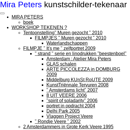
Mira Peters
kunstschilder-tekenaar
Ga
direct
naar
MIRA PETERS
de
boek
hoofdinhoud
WORKSHOP TEKENEN ?
Tentoonstelling" Muren gezocht " 2010
FILMPJES " Muren gezocht " 2010
Waterlandschappen
FILMPJE " It's me " zelfportret 2009
" strand " serie en linodrukken "beestenboel"
Amsterdam : Atelier Mira Peters
GLAS schalen
ARTE PICCOLEZZA in DOMBURG
2009
Middelburg KUnSt RoUTE 2009
KunstTriënnale Tervuren 2008
" Amsterdams licht" 2007
8 UIT VEERE 2006
"spirit of soladarity" 2006
portret in opdracht 2004
Delhi Park 2005
Vlaggen Project Veere
" Rondje Veere " 2002
2 Amsterdammers in Grote Kerk Veere 1995