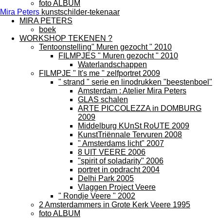
foto ALBUM
Mira Peters
kunstschilder-tekenaar
MIRA PETERS
boek
WORKSHOP TEKENEN ?
Tentoonstelling" Muren gezocht " 2010
FILMPJES " Muren gezocht " 2010
Waterlandschappen
FILMPJE " It's me " zelfportret 2009
" strand " serie en linodrukken "beestenboel"
Amsterdam : Atelier Mira Peters
GLAS schalen
ARTE PICCOLEZZA in DOMBURG
2009
Middelburg KUnSt RoUTE 2009
KunstTriënnale Tervuren 2008
" Amsterdams licht" 2007
8 UIT VEERE 2006
"spirit of soladarity" 2006
portret in opdracht 2004
Delhi Park 2005
Vlaggen Project Veere
" Rondje Veere " 2002
2 Amsterdammers in Grote Kerk Veere 1995
foto ALBUM