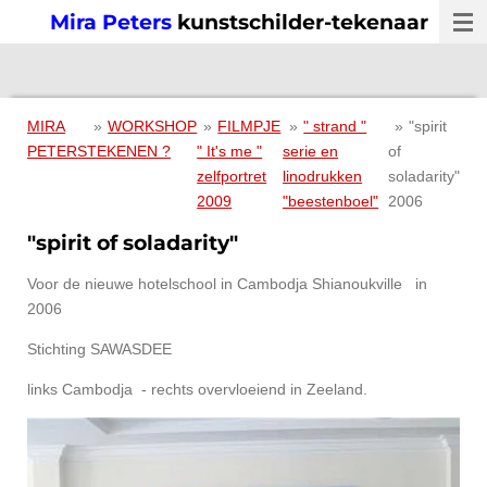
Mira Peters
kunstschilder-tekenaar
Ga
direct
naar
de
hoofdinhoud
MIRA
»
WORKSHOP
»
FILMPJE
»
" strand "
»
"spirit
PETERS
TEKENEN ?
" It's me "
serie en
of
zelfportret
linodrukken
soladarity"
2009
"beestenboel"
2006
"spirit of soladarity"
Voor de nieuwe hotelschool in Cambodja Shianoukville in
2006
Stichting SAWASDEE
links Cambodja - rechts overvloeiend in Zeeland.