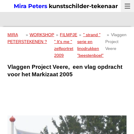
Mira Peters
kunstschilder-tekenaar
Ga
direct
naar
de
hoofdinhoud
MIRA
»
WORKSHOP
»
FILMPJE
»
" strand "
»
Vlaggen
PETERS
TEKENEN ?
" It's me "
serie en
Project
zelfportret
linodrukken
Veere
2009
"beestenboel"
Vlaggen Project Veere, een vlag opdracht
voor het Markizaat 2005